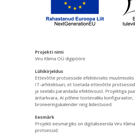
Projekti nimi
Viru Kliima OÜ digipööre
Lühikirjeldus
Ettevõtte protsesside efektiivseks muutmiseks 
IT-arhitektuuri, et toetada ettevõtte protsesside
ja seeläbi parandada efektiivsust. Projektiga ju
äritarkvara, AI põhine tootevaliku konfiguraator
broneeringukalender ning liidestused.
Eesmärk
Projekti eesmärgiks on digitaliseerida Viru Klii
protsessid.