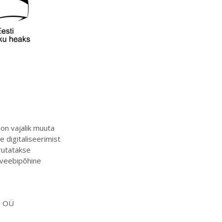
on vajalik muuta
 digitaliseerimist
urutatakse
, veebipõhine
ma OÜ